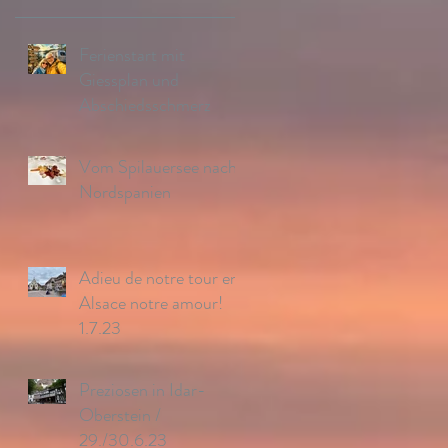
Ferienstart mit
Giessplan und
Abschiedsschmerz
Vom Spilauersee nach
Nordspanien
Adieu de notre tour en
Alsace notre amour!
1.7.23
Preziosen in Idar-
Oberstein /
29./30.6.23