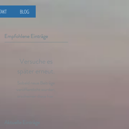
TAKT
BLOG
Empfohlene Einträge
Versuche es
später erneut.
Sobald neue Beiträge
veröffentlicht wurden,
erscheinen diese hier.
Aktuelle Einträge