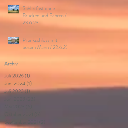
Schlei fast ohne
Brücken und Fähren /
23.6.23
Prunkschloss mit
bösem Mann / 22.6.23
Archiv
Juli 2026
(1)
1 Beitrag
Juni 2024
(1)
1 Beitrag
Juli 2023
(1)
1 Beitrag
Juni 2023
(23)
23 Beiträge
Mai 2023
(6)
6 Beiträge
Oktober 2021
(5)
5 Beiträge
September 2021
(2)
2 Beiträge