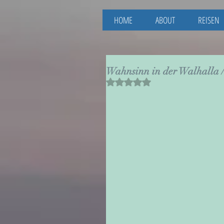
HOME
ABOUT
REISEN
Wahnsinn in der Walhalla /
Mit NaN von 5 Sternen bewertet.