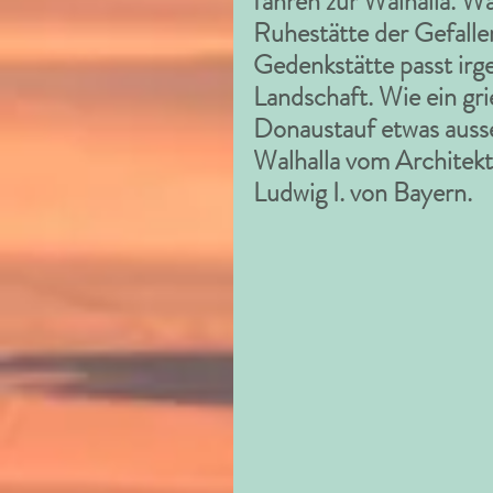
fahren zur Walhalla. Wa
Ruhestätte der Gefall
Gedenkstätte passt irge
Landschaft. Wie ein gri
Donaustauf etwas ausse
Walhalla vom Architekt
Ludwig I. von Bayern.