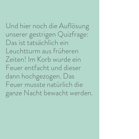
Und hier noch die Auflösung 
unserer gestrigen Quizfrage: 
Das ist tatsächlich ein 
Leuchtturm aus früheren 
Zeiten! Im Korb wurde ein 
Feuer entfacht und dieser 
dann hochgezogen. Das 
Feuer musste natürlich die 
ganze Nacht bewacht werden.