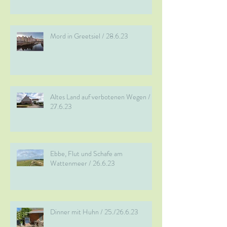
Mord in Greetsiel / 28.6.23
Altes Land auf verbotenen Wegen /
27.6.23
Ebbe, Flut und Schafe am
Wattenmeer / 26.6.23
Dinner mit Huhn / 25./26.6.23