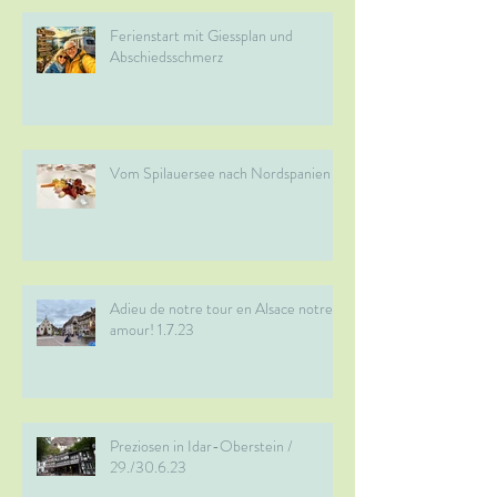
Ferienstart mit Giessplan und
Abschiedsschmerz
Vom Spilauersee nach Nordspanien
Adieu de notre tour en Alsace notre
amour! 1.7.23
Preziosen in Idar-Oberstein /
29./30.6.23