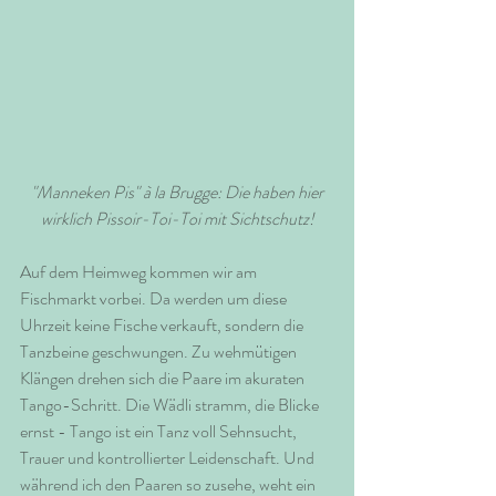
 "Manneken Pis" à la Brugge: Die haben hier 
wirklich Pissoir-Toi-Toi mit Sichtschutz!
Auf dem Heimweg kommen wir am 
Fischmarkt vorbei. Da werden um diese 
Uhrzeit keine Fische verkauft, sondern die 
Tanzbeine geschwungen. Zu wehmütigen 
Klängen drehen sich die Paare im akuraten 
Tango-Schritt. Die Wädli stramm, die Blicke 
ernst - Tango ist ein Tanz voll Sehnsucht, 
Trauer und kontrollierter Leidenschaft. Und 
während ich den Paaren so zusehe, weht ein 