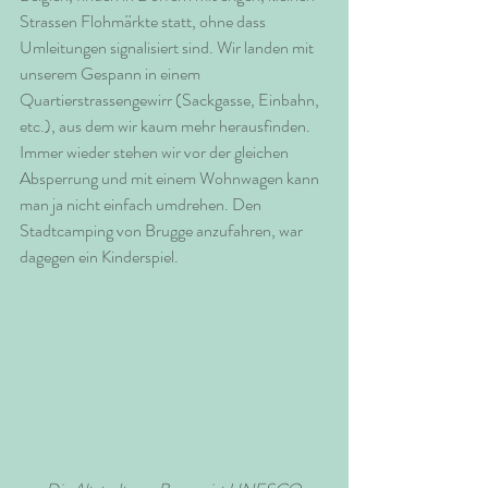
Strassen Flohmärkte statt, ohne dass 
Umleitungen signalisiert sind. Wir landen mit 
unserem Gespann in einem 
Quartierstrassengewirr (Sackgasse, Einbahn, 
etc.), aus dem wir kaum mehr herausfinden. 
Immer wieder stehen wir vor der gleichen 
Absperrung und mit einem Wohnwagen kann 
man ja nicht einfach umdrehen. Den 
Stadtcamping von Brugge anzufahren, war 
dagegen ein Kinderspiel.