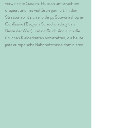
verwinkelte Gassen. Hübsch um Grachten 
drapiert und mit viel Grün garniert. In den 
Strassen reiht sich allerdings Souvenirshop an 
Confiserie (Belgiens Schockolade gilt als 
Beste der Welt) und natürlich sind auch die 
üblichen Kleiderketten anzutreffen, die heute 
jede europäische Bahnhofstrasse dominieren.