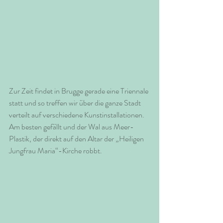
Zur Zeit findet in Brugge gerade eine Triennale 
statt und so treffen wir über die ganze Stadt 
verteilt auf verschiedene Kunstinstallationen. 
Am besten gefällt und der Wal aus Meer-
Plastik, der direkt auf den Altar der „Heiligen 
Jungfrau Maria“-Kirche robbt. 