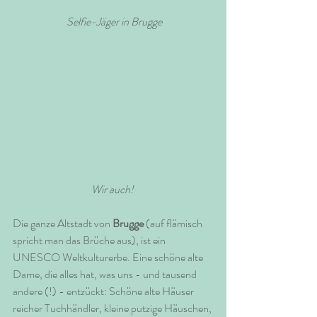
Selfie-Jäger in Brugge
Wir auch! 
Die ganze Altstadt von 
Brugge
 (auf flämisch 
spricht man das Brüche aus), ist ein 
UNESCO Weltkulturerbe. Eine schöne alte 
Dame, die alles hat, was uns - und tausend 
andere (!) - entzückt: Schöne alte Häuser 
reicher Tuchhändler, kleine putzige Häuschen, 