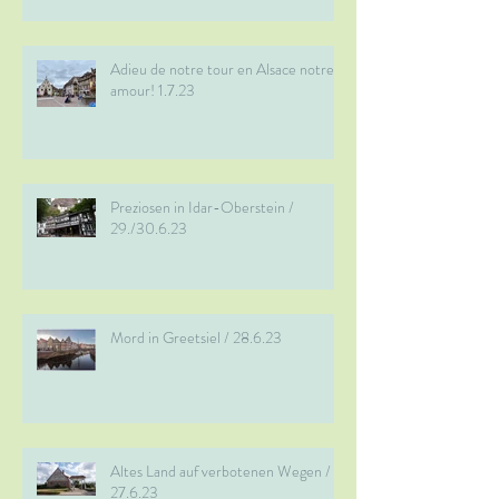
Adieu de notre tour en Alsace notre
amour! 1.7.23
Preziosen in Idar-Oberstein /
29./30.6.23
Mord in Greetsiel / 28.6.23
Altes Land auf verbotenen Wegen /
27.6.23