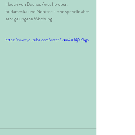
Hauch von Buenos Aires herüber. 
Südamerika und Nordsee - eine spezielle aber 
sehr gelungene Mischung!
https://www.youtube.com/watch?v=n4AJ4jXKhgo