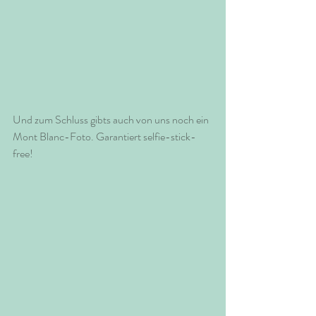
Und zum Schluss gibts auch von uns noch ein 
Mont Blanc-Foto. Garantiert selfie-stick-
free!