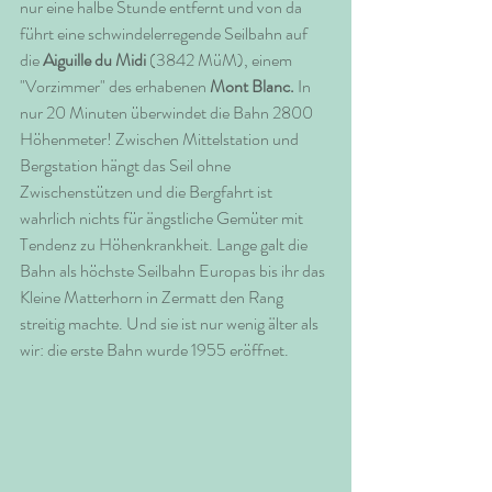
nur eine halbe Stunde entfernt und von da 
führt eine schwindelerregende Seilbahn auf 
die 
Aiguille du Midi 
(3842 MüM), einem 
"Vorzimmer" des erhabenen 
Mont Blanc. 
In 
nur 20 Minuten überwindet die Bahn 2800 
Höhenmeter! Zwischen Mittelstation und 
Bergstation hängt das Seil ohne 
Zwischenstützen und die Bergfahrt ist 
wahrlich nichts für ängstliche Gemüter mit 
Tendenz zu Höhenkrankheit. Lange galt die 
Bahn als höchste Seilbahn Europas bis ihr das 
Kleine Matterhorn in Zermatt den Rang 
streitig machte. Und sie ist nur wenig älter als 
wir: die erste Bahn wurde 1955 eröffnet.