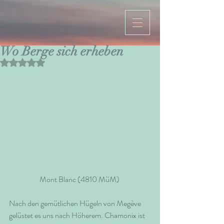
Wo Berge sich erheben
Mit NaN von 5 Sternen bewertet.
Mont Blanc (4810 MüM) 
Nach den gemütlichen Hügeln von Megève 
gelüstet es uns nach Höherem. Chamonix ist 