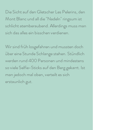
Die Sicht auf den Gletscher Les Pelerins, den 
Mont Blanc und all die "Nadeln" ringsum ist 
schlicht atemberaubend. Allerdings muss man 
sich das alles ein bisschen verdienen. 
Wir sind früh losgefahren und mussten doch 
über eine Stunde Schlange stehen. Stündlich 
werden rund 400 Personen und mindestens 
so viele Selfie-Sticks auf den Berg gekarrt. Ist 
man jedoch mal oben, verteilt es sich 
erstaunlich gut. 