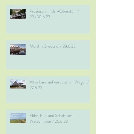
Preziosen in Idar-Oberstein /
29./30.6.23
Mord in Greetsiel / 28.6.23
Altes Land auf verbotenen Wegen /
27.6.23
Ebbe, Flut und Schafe am
Wattenmeer / 26.6.23