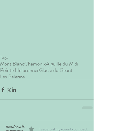
Tags:
Mont Blanc
Chamonix
Aiguille du Midi
Pointe Helbronner
Glacie du Géant
Les Pelerins
header.all-
header.rating-count-compact
comments