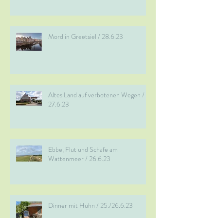
Mord in Greetsiel / 28.6.23
Altes Land auf verbotenen Wegen /
27.6.23
Ebbe, Flut und Schafe am
Wattenmeer / 26.6.23
Dinner mit Huhn / 25./26.6.23