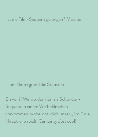
 Ist die Film-Sequenz gelungen? Mais oui!
 ... im Hintergrund die Statisten ...
Eh voilà! Wir werden nun als Sekunden-
Sequenz in einem Werbefilmchen 
vorkommen, wobei natürlich unser „Troll“ die 
Hauptrolle spielt. Camping, c'est cool!