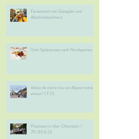
Ferienstart mit Giessplan und
Abschiedsschmerz
Vom Spilauersee nach Nordspanien
Adieu de notre tour en Alsace notre
amour! 1.7.23
Preziosen in Idar-Oberstein /
29./30.6.23