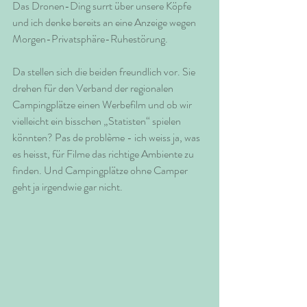
Das Dronen-Ding surrt über unsere Köpfe 
und ich denke bereits an eine Anzeige wegen 
Morgen-Privatsphäre-Ruhestörung. 
Da stellen sich die beiden freundlich vor. Sie 
drehen für den Verband der regionalen 
Campingplätze einen Werbefilm und ob wir 
vielleicht ein bisschen „Statisten“ spielen 
könnten? Pas de problème - ich weiss ja, was 
es heisst, für Filme das richtige Ambiente zu 
finden. Und Campingplätze ohne Camper 
geht ja irgendwie gar nicht. 