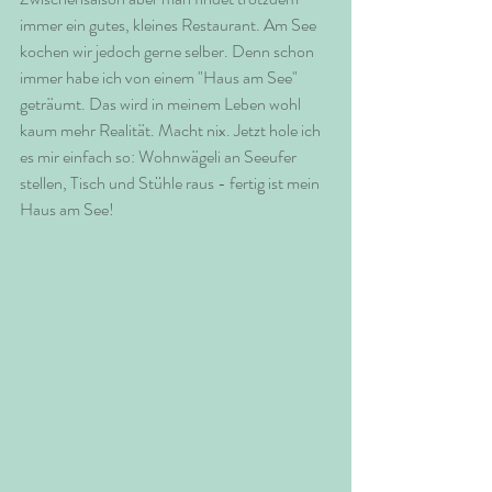
immer ein gutes, kleines Restaurant. Am See 
kochen wir jedoch gerne selber. Denn schon 
immer habe ich von einem "Haus am See" 
geträumt. Das wird in meinem Leben wohl 
kaum mehr Realität. Macht nix. Jetzt hole ich 
es mir einfach so: Wohnwägeli an Seeufer 
stellen, Tisch und Stühle raus - fertig ist mein 
Haus am See! 