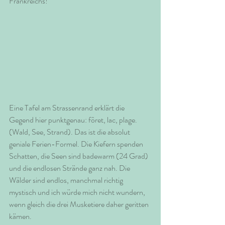
Frankreichs!
Eine Tafel am Strassenrand erklärt die 
Gegend hier punktgenau: fôret, lac, plage. 
(Wald, See, Strand). Das ist die absolut 
geniale Ferien-Formel. Die Kiefern spenden 
Schatten, die Seen sind badewarm (24 Grad) 
und die endlosen Strände ganz nah. Die 
Wälder sind endlos, manchmal richtig 
mystisch und ich würde mich nicht wundern, 
wenn gleich die drei Musketiere daher geritten 
kämen. 