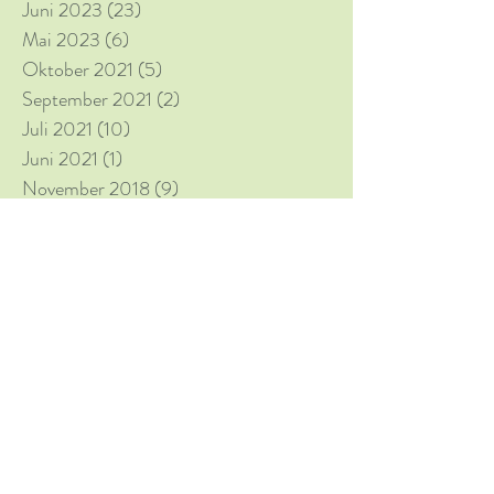
Juni 2023
(23)
23 Beiträge
Mai 2023
(6)
6 Beiträge
Oktober 2021
(5)
5 Beiträge
September 2021
(2)
2 Beiträge
Juli 2021
(10)
10 Beiträge
Juni 2021
(1)
1 Beitrag
November 2018
(9)
9 Beiträge
Juli 2018
(4)
4 Beiträge
Juni 2018
(18)
18 Beiträge
Mai 2018
(3)
3 Beiträge
Juni 2017
(16)
16 Beiträge
Mai 2017
(6)
6 Beiträge
Schlagwörter
#12 Apostel
#Abraumförderkran Typ F60
#Ahlbeck
#Altes Land
#Altmühltal
#Badeteich
#Bastei
#Becherovska
#Brodersby-Goltoft