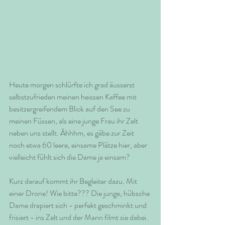
Heute morgen schlürfte ich grad äusserst 
selbstzufrieden meinen heissen Kaffee mit 
besitzergreifendem Blick auf den See zu 
meinen Füssen, als eine junge Frau ihr Zelt 
neben uns stellt. Ähhhm, es gäbe zur Zeit 
noch etwa 60 leere, einsame Plätze hier, aber 
vielleicht fühlt sich die Dame ja einsam? 
Kurz darauf kommt ihr Begleiter dazu. Mit 
einer Drone! Wie bitte??? Die junge, hübsche 
Dame drapiert sich - perfekt geschminkt und 
frisiert - ins Zelt und der Mann filmt sie dabei. 