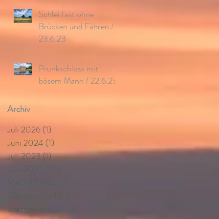
Schlei fast ohne
Brücken und Fähren /
23.6.23
Prunkschloss mit
bösem Mann / 22.6.23
Archiv
Juli 2026
(1)
1 Beitrag
Juni 2024
(1)
1 Beitrag
Juli 2023
(1)
1 Beitrag
Juni 2023
(23)
23 Beiträge
Mai 2023
(6)
6 Beiträge
Oktober 2021
(5)
5 Beiträge
September 2021
(2)
2 Beiträge