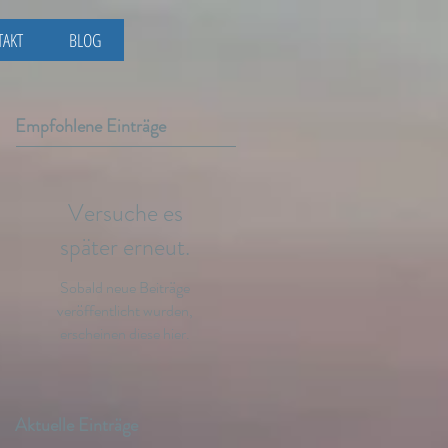
TAKT
BLOG
Empfohlene Einträge
Versuche es
später erneut.
Sobald neue Beiträge
veröffentlicht wurden,
erscheinen diese hier.
Aktuelle Einträge