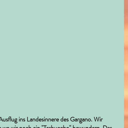
usflug ins Landesinnere des Gargano. Wir 
 wo wir noch ein "Trabuccho" bewundern. Das 