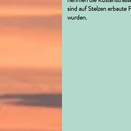
sind auf Stelzen erbaute F
wurden. 