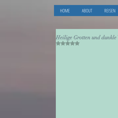
HOME
ABOUT
REISEN
Heilige Grotten und dunkle
Mit NaN von 5 Sternen bewertet.