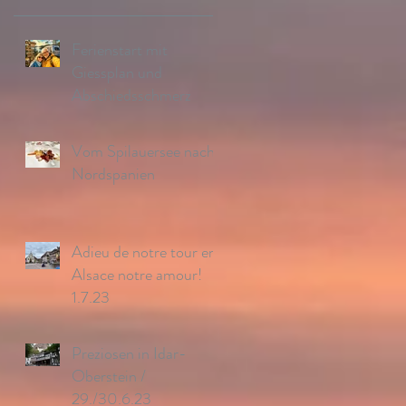
Ferienstart mit
Giessplan und
Abschiedsschmerz
Vom Spilauersee nach
Nordspanien
Adieu de notre tour en
Alsace notre amour!
1.7.23
Preziosen in Idar-
Oberstein /
29./30.6.23