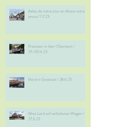
Adieu de notre tour en Alsace notre
amour! 1.7.23
Preziosen in Idar-Oberstein /
29./30.6.23
Mord in Greetsiel / 28.6.23
Altes Land auf verbotenen Wegen /
27.6.23