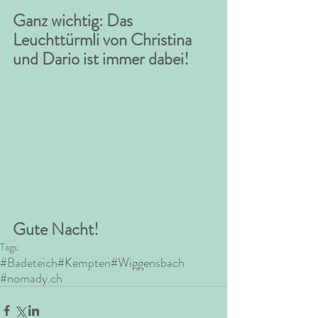
Ganz wichtig: Das 
Leuchttürmli von Christina 
und Dario ist immer dabei!
Gute Nacht!
Tags:
#Badeteich
#Kempten
#Wiggensbach
#nomady.ch