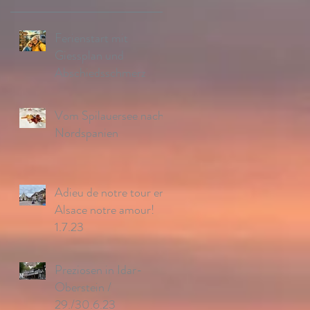
Ferienstart mit
Giessplan und
Abschiedsschmerz
Vom Spilauersee nach
Nordspanien
Adieu de notre tour en
Alsace notre amour!
1.7.23
Preziosen in Idar-
Oberstein /
29./30.6.23