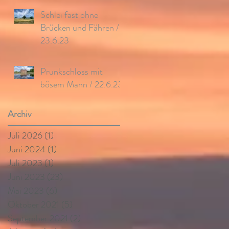
Schlei fast ohne
Brücken und Fähren /
23.6.23
Prunkschloss mit
bösem Mann / 22.6.23
Archiv
Juli 2026
(1)
1 Beitrag
Juni 2024
(1)
1 Beitrag
Juli 2023
(1)
1 Beitrag
Juni 2023
(23)
23 Beiträge
Mai 2023
(6)
6 Beiträge
Oktober 2021
(5)
5 Beiträge
September 2021
(2)
2 Beiträge