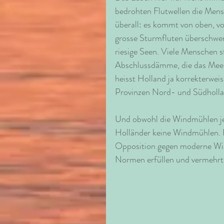
bedrohten Flutwellen die Mens
überall: es kommt von oben, v
grosse Sturmfluten überschwem
riesige Seen. Viele Menschen 
Abschlussdämme, die das Meer 
heisst Holland ja korrekterweis
Provinzen Nord- und Südholla
Und obwohl die Windmühlen je
Holländer keine Windmühlen. H
Opposition gegen moderne Win
Normen erfüllen und vermehrt a