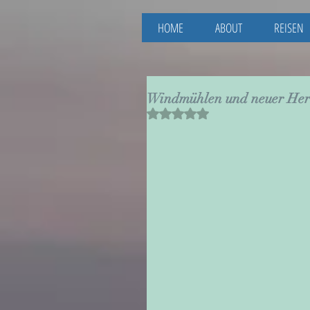
HOME
ABOUT
REISEN
Windmühlen und neuer Her
Mit NaN von 5 Sternen bewertet.