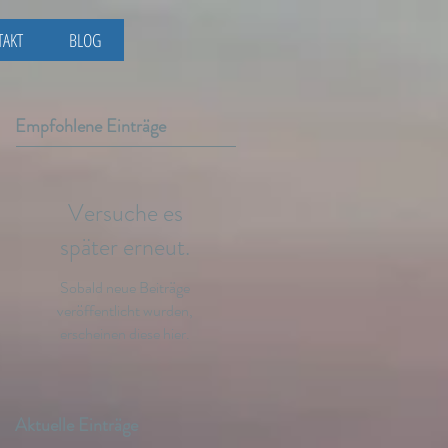
TAKT
BLOG
Empfohlene Einträge
Versuche es
später erneut.
Sobald neue Beiträge
veröffentlicht wurden,
erscheinen diese hier.
Aktuelle Einträge