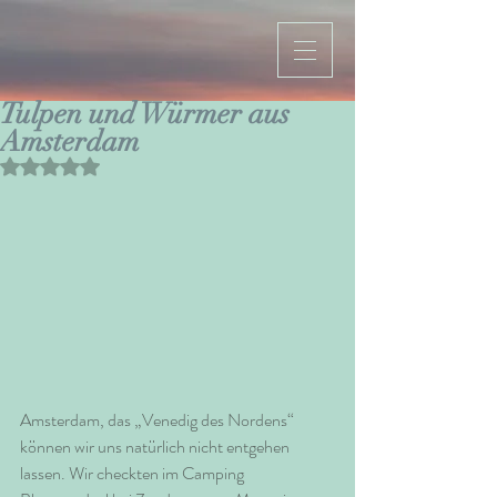
Tulpen und Würmer aus
Amsterdam
Mit NaN von 5 Sternen bewertet.
Amsterdam, das „Venedig des Nordens“ 
können wir uns natürlich nicht entgehen 
lassen. Wir checkten im Camping 