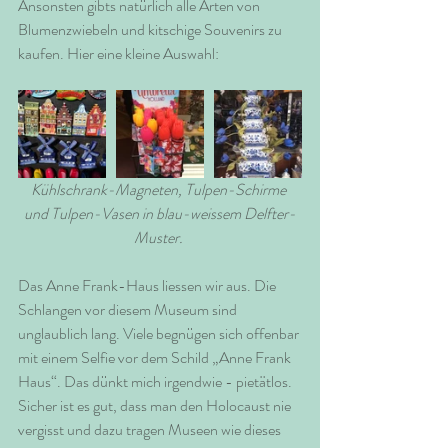
Ansonsten gibts natürlich alle Arten von 
Blumenzwiebeln und kitschige Souvenirs zu 
kaufen. Hier eine kleine Auswahl:
Kühlschrank-Magneten, Tulpen-Schirme 
und Tulpen-Vasen in blau-weissem Delfter-
Muster. 
Das Anne Frank-Haus liessen wir aus. Die 
Schlangen vor diesem Museum sind 
unglaublich lang. Viele begnügen sich offenbar 
mit einem Selfie vor dem Schild „Anne Frank 
Haus“. Das dünkt mich irgendwie - pietätlos. 
Sicher ist es gut, dass man den Holocaust nie 
vergisst und dazu tragen Museen wie dieses 