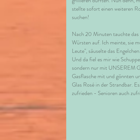
grillieren dürften. Nun denn, m
stellte sofort einen weiteren R
suchen! 
Nach 20 Minuten tauchte das m
Würsten auf. Ich meinte, sie m
Leute", säuselte das Engelchen
Und da fiel es mir wie Schuppe
sondern nur mit UNSEREM Gril
Gasflasche mit und gönnten un
Glas Rosé in der Strandbar. Es
zufrieden - Senioren auch zufr