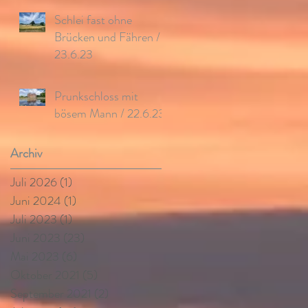
Schlei fast ohne
Brücken und Fähren /
23.6.23
Prunkschloss mit
bösem Mann / 22.6.23
Archiv
Juli 2026
(1)
1 Beitrag
Juni 2024
(1)
1 Beitrag
Juli 2023
(1)
1 Beitrag
Juni 2023
(23)
23 Beiträge
Mai 2023
(6)
6 Beiträge
Oktober 2021
(5)
5 Beiträge
September 2021
(2)
2 Beiträge