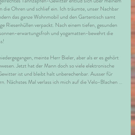
gelrechtes Tannzapfen-Gewitter entlud sich über meinem 
in die Ohren und schlief ein. Ich träumte, unser Nachbar 
sondern das ganze Wohnmobil und den Gartentisch samt 
nge Riesenhüllen verpackt. Nach einem tiefen, gesunden 
 sonnen-erwartungsfroh und yogamatten-bewehrt die 
s!
niedergegangen, meinte Herr Bieler, aber als er es gehört 
gewesen. Jetzt hat der Mann doch so viele elektronische 
n Gewitter ist und bleibt halt unberechenbar. Ausser für 
. Nächstes Mal verlass ich mich auf die Velo-Blachen ...