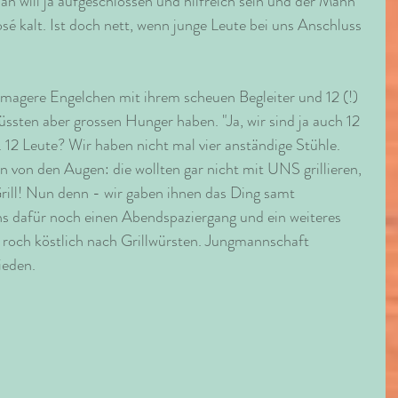
an will ja aufgeschlossen und hilfreich sein und der Mann 
osé kalt. Ist doch nett, wenn junge Leute bei uns Anschluss 
agere Engelchen mit ihrem scheuen Begleiter und 12 (!) 
üssten aber grossen Hunger haben. "Ja, wir sind ja auch 12 
. 12 Leute? Wir haben nicht mal vier anständige Stühle. 
n von den Augen: die wollten gar nicht mit UNS grillieren, 
l! Nun denn - wir gaben ihnen das Ding samt 
s dafür noch einen Abendspaziergang und ein weiteres 
 roch köstlich nach Grillwürsten. Jungmannschaft 
ieden.