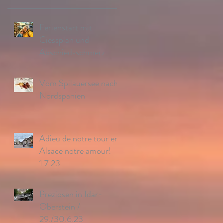
Ferienstart mit
Giessplan und
Abschiedsschmerz
Vom Spilauersee nach
Nordspanien
Adieu de notre tour en
Alsace notre amour!
1.7.23
Preziosen in Idar-
Oberstein /
29./30.6.23