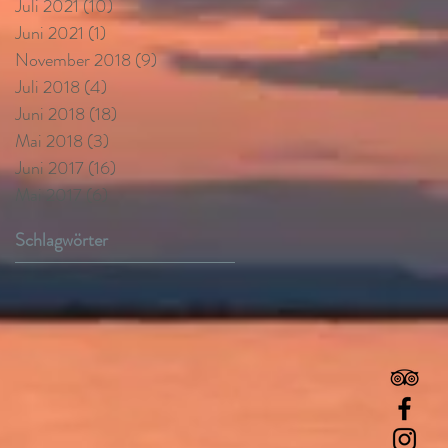
Juli 2021
(10)
10 Beiträge
Juni 2021
(1)
1 Beitrag
November 2018
(9)
9 Beiträge
Juli 2018
(4)
4 Beiträge
Juni 2018
(18)
18 Beiträge
Mai 2018
(3)
3 Beiträge
Juni 2017
(16)
16 Beiträge
Mai 2017
(6)
6 Beiträge
Schlagwörter