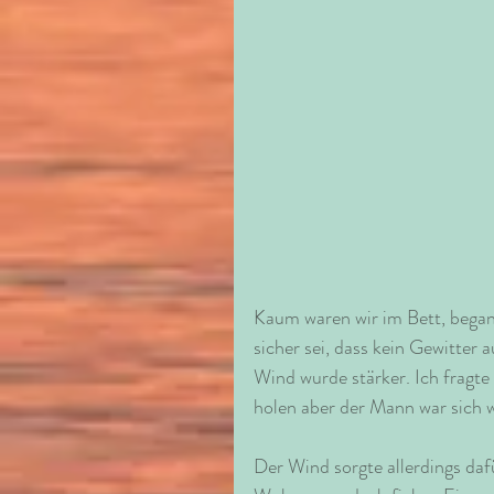
Kaum waren wir im Bett, begann
sicher sei, dass kein Gewitter 
Wind wurde stärker. Ich fragt
holen aber der Mann war sich wi
Der Wind sorgte allerdings dafü