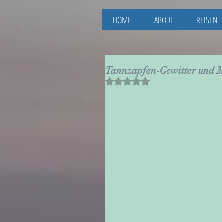
HOME
ABOUT
REISEN
Tannzapfen-Gewitter und 
Mit NaN von 5 Sternen bewertet.