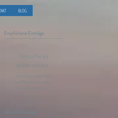
TAKT
BLOG
Empfohlene Einträge
Versuche es
später erneut.
Sobald neue Beiträge
veröffentlicht wurden,
erscheinen diese hier.
Aktuelle Einträge